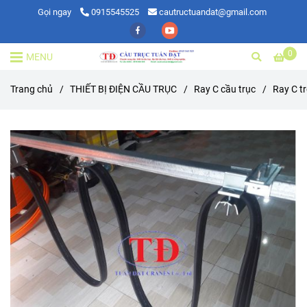
Gọi ngay
0915545525
cautructuandat@gmail.com
0
MENU
Trang chủ
/
THIẾT BỊ ĐIỆN CẦU TRỤC
/
Ray C cầu trục
/
Ray C tr