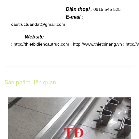
Điện thoại
: 0915 545 525
E-mail
:
cautructuandat@gmail.com
Website
:
http://thietbidiencautruc.com
;
http://www.thietbinang.vn
;
http:/
Sản phẩm liên quan