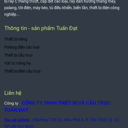
bị ray C máng trượt, cáp dẹt các loại, ray dẫn hướng thang máy,
palang, tời điện, máy kéo, tủ điều khiển, biến tần, thiết bị điện công
nghiệp...
Thông tin - sản phẩm Tuấn Đạt
Thiết bị nâng
Palang điện các loại
Thiết bị cầu trục
Vật tư nâng hạ
Thiết bị điện cầu trục
Liên hệ
CÔNG TY THHH THIẾT BỊ VÀ CẦU TRỤC
Công ty :
TUẤN ĐẠT
Trụ sở chính
: 2 Đường TTN 21, Khu Phố 4, P. Tân Thới, Q. 12,
TP. Hồ Chí Minh.