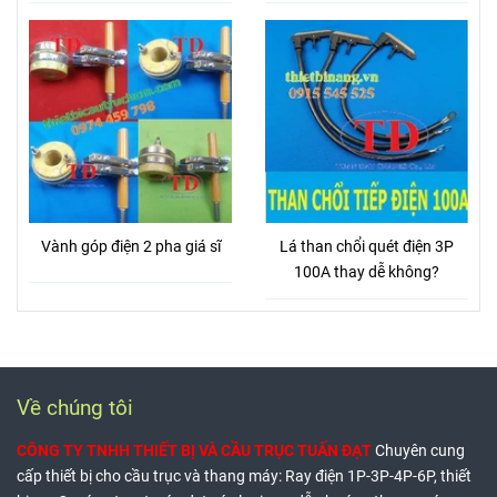
Vành góp điện 2 pha giá sĩ
Lá than chổi quét điện 3P
100A thay dễ không?
Về chúng tôi
CÔNG TY TNHH THIẾT BỊ VÀ CẦU TRỤC TUẤN ĐẠT
Chuyên cung
cấp thiết bị cho cầu trục và thang máy: Ray điện 1P-3P-4P-6P, thiết