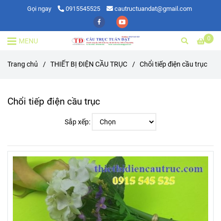
Gọi ngay
0915545525
cautructuandat@gmail.com
0
MENU
Trang chủ
/
THIẾT BỊ ĐIỆN CẦU TRỤC
/
Chổi tiếp điện cầu trục
Chổi tiếp điện cầu trục
Sắp xếp: