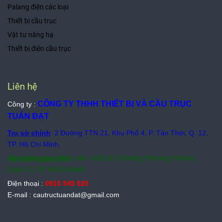
Palang điện các loại
Thiết bị cầu trục
Vật tư nâng hạ
Thiết bị điện cầu trục
Liên hệ
CÔNG TY THHH THIẾT BỊ VÀ CẦU TRỤC
Công ty :
TUẤN ĐẠT
Trụ sở chính
: 2 Đường TTN 21, Khu Phố 4, P. Tân Thới, Q. 12,
TP. Hồ Chí Minh.
Văn phòng giao dịch
: A34 - A35 Lê Thị Riêng, Phường Thới An,
Quận 12, TP. Hồ Chí Minh.
Điện thoại :
0915 545 525
E-mail : cautructuandat@gmail.com