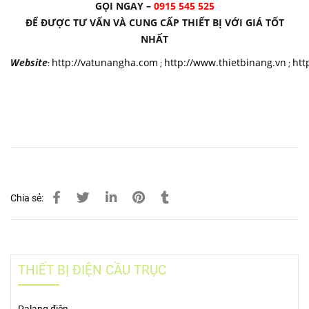
GỌI NGAY –
0915 545 525
ĐỂ ĐƯỢC TƯ VẤN VÀ CUNG CẤP THIẾT BỊ VỚI GIÁ TỐT
NHẤT
Website
http://vatunangha.com
http://www.thietbinang.vn
htt
:
;
;
Chia sẻ:
THIẾT BỊ ĐIỆN CẦU TRỤC