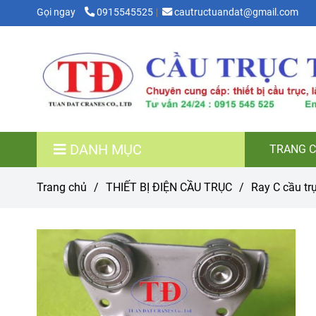
Gọi ngay
0915545525
cautructuandat@gmail.com
DANH MỤC
TRANG 
Trang chủ
/
THIẾT BỊ ĐIỆN CẦU TRỤC
/
Ray C cầu tr