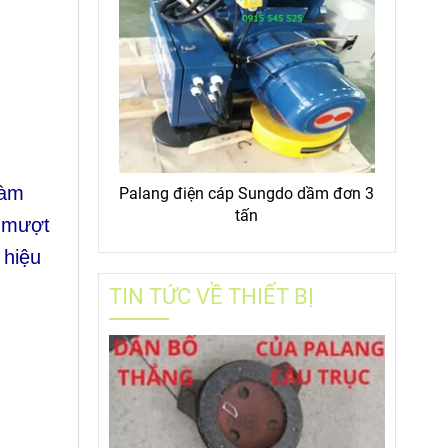
làm
Palang điện cáp Sungdo dầm đơn 3
tấn
g mượt
 hiệu
TIN TỨC VỀ THIẾT BỊ