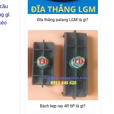
 cầu
g gỉ.
Đĩa thắng palang LGM là gì?
kéo
Bách kẹp ray 4P, 6P là gì?