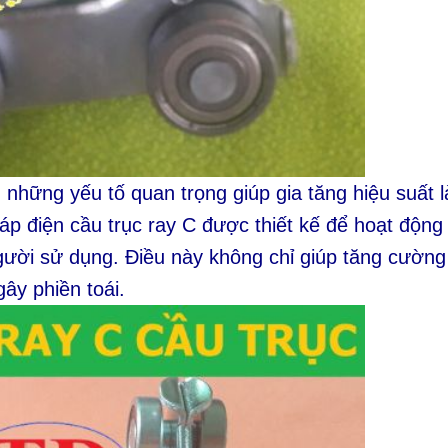
những yếu tố quan trọng giúp gia tăng hiệu suất 
 cáp điện cầu trục ray C được thiết kế để hoạt độn
gười sử dụng. Điều này không chỉ giúp tăng cường
ây phiền toái.