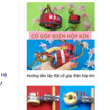
. Hệ
Hướng dẫn lắp đặt cổ góp điện hộp kín
ự