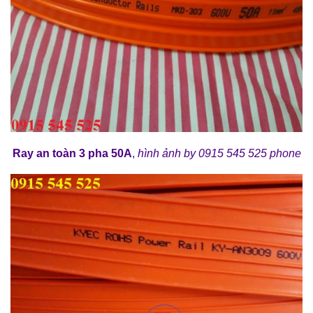
Ray an toàn 3 pha 50A
,
h
ình ảnh
by 0915 545 525 phone