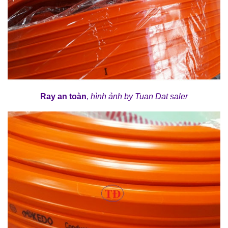
Ray an toàn
,
h
ình ảnh
by Tuan Dat saler