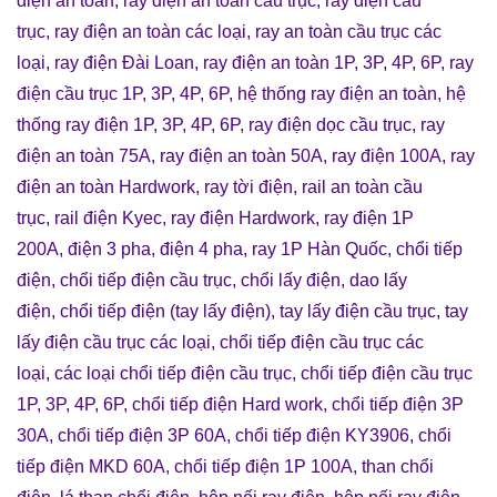
điện an toàn
,
ray điện an toàn cầu trục
,
ray điện cầu
trục
,
ray điện an toàn các loại
,
ray an toàn cầu trục các
loại
,
ray điện Đài Loan
,
ray điện an toàn 1P, 3P, 4P, 6P
,
ray
điện cầu trục 1P, 3P, 4P, 6P
,
hệ thống ray điện an toàn
,
hệ
thống ray điện 1P, 3P, 4P, 6P
,
ray điện dọc cầu trục
,
ray
điện an toàn 75A
,
ray điện an toàn 50A
, r
ay điện 100A
,
ray
điện an toàn Hardwork
,
ray tời điện
,
rail an toàn cầu
trục
,
rail điện Kyec
,
ray điện Hardwork
,
ray điện 1P
200A
,
điện 3 pha
,
điện 4 pha
,
ray 1P Hàn Quốc
,
chổi tiếp
điện
,
chổi tiếp điện cầu trục
,
chổi lấy điện
,
dao lấy
điện
,
chổi tiếp điện (tay lấy điện)
,
tay lấy điện cầu trục
,
tay
lấy điện cầu trục các loại
,
chổi tiếp điện cầu trục các
loại
,
các loại chổi tiếp điện cầu trục
,
chổi tiếp điện cầu trục
1P, 3P, 4P, 6P
,
chổi tiếp điện Hard work
,
chổi tiếp điện 3P
30A
,
chổi tiếp điện 3P 60A
,
chổi tiếp điện KY3906
,
chổi
tiếp điện MKD 60A
,
chổi tiếp điện 1P 100A
,
than chổi