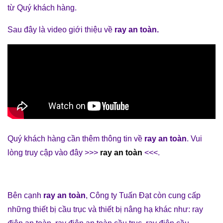
từ Quý khách hàng.
Sau đây là video giới thiệu về
ray an toàn
.
Quý khách hàng cần thêm thông tin về
ray an toàn
. Vui
lòng truy cập vào đây >>>
ray an toàn
<<<.
Bên cạnh
ray an toàn
,
Công ty Tuấn Đạt
còn cung cấp
những
thiết bị cầu trục
và
thiết bị nâng hạ
khác như:
ray