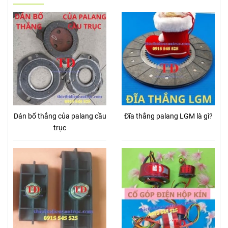
Dán bố thắng của palang cầu
Đĩa thắng palang LGM là gì?
trục