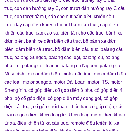
trục
,
con trượt cáp dẹt ray C cầu trục
,
trolley ray C cầu
trục
,
con dẫn hướng ray C
,
con trượt dẫn hướng ray C cầu
trục
,
con trượt dầm I
,
cáp cho nút bấm điều khiển cầu
trục
,
dây cáp điều khiển cho nút bấm cầu trục
,
cáp điều
khiển cầu trục
,
cáp cao su
,
biến tần cho cầu trục
,
bánh xe
dầm biên
,
bánh xe dầm biên cầu trục
,
bộ bánh xe dầm
biên
,
dầm biên cầu trục
,
bộ dầm biên cầu trục
,
palang cầu
trục
,
palang Sungdo
,
palang các loại
,
palang cũ
,
palang
nhật cũ
,
palang cũ Hitachi
,
palang cũ Nippon
,
palang cũ
Mitsubishi
,
motor dầm biên
,
motor cầu trục
,
motor dầm biên
các loại
,
motor sungdo
,
motor Đài Loan
,
motor ITS
,
motor
Sheng Yin
,
cổ góp điện
,
cổ góp điện 3 pha
,
cổ góp điện 4
pha
,
bộ cổ góp điện
,
cổ góp điện máy đóng gói
,
cổ góp
điện các loại
,
cổ góp chổi than
,
chổi than cổ góp điện
,
các
loại cổ góp điện
,
khởi động từ
,
khởi động mềm
,
điều khiển
từ xa
,
điều khiển từ xa cầu trục
,
remote điều khiển từ xa