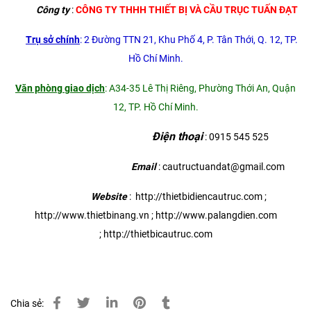
Công ty
:
CÔNG TY THHH THIẾT BỊ VÀ CẦU TRỤC TUẤN ĐẠT
Trụ sở chính
: 2 Đường TTN 21, Khu Phố 4, P. Tân Thới, Q. 12, TP.
Hồ Chí Minh.
Văn phòng giao dịch
: A34-35 Lê Thị Riêng, Phường Thới An, Quận
12, TP. Hồ Chí Minh.
Điện thoại
: 0915 545 525
Email
: cautructuandat@gmail.com
Website
:
http://thietbidiencautruc.com
;
http://www.thietbinang.vn
;
http://www.palangdien.com
;
http://thietbicautruc.com
Chia sẻ: