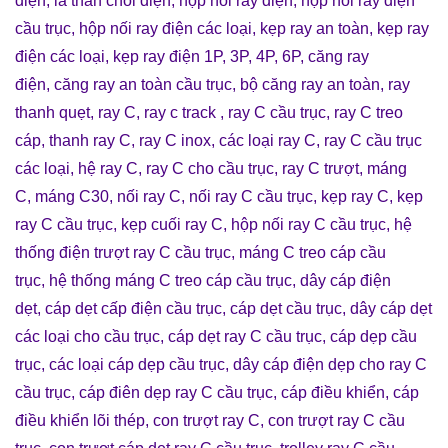
điện
,
lá than chổi điện
,
hộp nối ray điện
,
hộp nối ray điện
cầu trục
,
hộp nối ray điện các loại
,
kẹp ray an toàn
,
kẹp ray
điện các loại
,
kẹp ray điện 1P, 3P, 4P, 6P
,
căng ray
điện
,
căng ray an toàn cầu trục
,
bộ căng ray an toàn
,
ray
thanh quẹt
,
ray C
,
ray c track
,
ray C cầu trục
,
ray C treo
cáp
,
thanh ray C
,
ray C inox
,
các loại ray C
,
ray C cầu trục
các loại
,
hệ ray C
,
ray C cho cầu trục
,
ray C trượt
,
máng
C
,
máng C30
,
nối ray C
,
nối ray C cầu trục
,
kẹp ray C
,
kẹp
ray C cầu trục
,
kẹp cuối ray C
,
hộp nối ray C cầu trục
,
hệ
thống điện trượt ray C cầu trục
,
máng C treo cáp cầu
trục
,
hệ thống máng C treo cáp cầu trục
,
dây cáp điện
dẹt
,
cáp dẹt cấp điện cầu trục
,
cáp dẹt cầu trục
,
dây cáp dẹt
các loại cho cầu trục
,
cáp dẹt ray C cầu trục
,
cáp dẹp cầu
trục
,
các loại cáp dẹp cầu trục
,
dây cáp điện dẹp cho ray C
cầu trục
,
cáp điên dẹp ray C cầu trục
,
cáp điều khiển
,
cáp
điều khiển lõi thép
,
con trượt ray C
,
con trượt ray C cầu