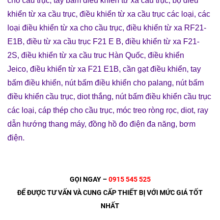
cho cầu trục
,
tay bấm điều khiển từ xa cầu trục
,
bộ điều
khiển từ xa cầu trục
,
điều khiển từ xa cầu trục các loại
,
các
loại điều khiển từ xa cho cầu trục
,
điều khiển từ xa RF21-
E1B
,
điều từ xa cầu trục F21 E B
,
điều khiển từ xa F21-
2S
,
điều khiển từ xa cầu truc Hàn Quốc
,
điều khiển
Jeico
,
điều khiển từ xa F21 E1B
,
cần gạt điều khiển
,
tay
bấm điều khiển
,
nút bấm điều khiển cho palang
,
nút bấm
điều khiển cầu trục
,
diot thắng
,
nút bấm điều khiển cầu trục
các loại
,
cáp thép cho cầu trục
,
móc treo ròng rọc
,
diot
,
ray
dẫn hướng thang máy
,
đồng hồ đo điện đa năng
,
bơm
điện
.
GỌI NGAY –
0915 545 525
ĐỂ ĐƯỢC TƯ VẤN VÀ CUNG CẤP THIẾT BỊ VỚI MỨC GIÁ TỐT
NHẤT