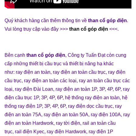
Quý khách hàng cần thêm thông tin về
than cổ góp điện
.
Vui lòng truy cập vào đây >>>
than cổ góp điện
<<<.
Bên cạnh
than cổ góp điện
,
Công ty Tuấn Đạt
còn cung
cấp những
thiết bị cầu trục
và
thiết bị nâng hạ
khác
như:
ray điện an toàn
,
ray điện an toàn cầu trục
,
ray điện
cầu trục
,
ray điện an toàn các loại
,
ray an toàn cầu trục các
loại
,
ray điện Đài Loan
,
ray điện an toàn 1P, 3P, 4P, 6P
,
ray
điện cầu trục 1P, 3P, 4P, 6P
,
hệ thống ray điện an toàn
,
hệ
thống ray điện 1P, 3P, 4P, 6P
,
ray điện dọc cầu trục
,
ray
điện an toàn 75A
,
ray điện an toàn 50A
, r
ay điện 100A
,
ray
điện an toàn Hardwork
,
ray tời điện
,
rail an toàn cầu
trục
,
rail điện Kyec
,
ray điện Hardwork
,
ray điện 1P