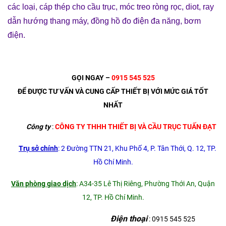
các loại
,
cáp thép cho cầu trục
,
móc treo ròng rọc
,
diot
,
ray
dẫn hướng thang máy
,
đồng hồ đo điện đa năng
,
bơm
điện
.
GỌI NGAY –
0915 545 525
ĐỂ ĐƯỢC TƯ VẤN VÀ CUNG CẤP THIẾT BỊ VỚI MỨC GIÁ TỐT
NHẤT
Công ty
:
CÔNG TY THHH THIẾT BỊ VÀ CẦU TRỤC TUẤN ĐẠT
Trụ sở chính
: 2 Đường TTN 21, Khu Phố 4, P. Tân Thới, Q. 12, TP.
Hồ Chí Minh.
Văn phòng giao dịch
: A34-35 Lê Thị Riêng, Phường Thới An, Quận
12, TP. Hồ Chí Minh.
Điện thoại
: 0915 545 525