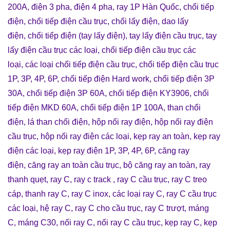
200A
,
điện 3 pha
,
điện 4 pha
,
ray 1P Hàn Quốc
,
chổi tiếp
điện
,
chổi tiếp điện cầu trục
,
chổi lấy điện
,
dao lấy
điện
,
chổi tiếp điện (tay lấy điện)
,
tay lấy điện cầu trục
,
tay
lấy điện cầu trục các loại
,
chổi tiếp điện cầu trục các
loại
,
các loại chổi tiếp điện cầu trục
,
chổi tiếp điện cầu trục
1P, 3P, 4P, 6P
,
chổi tiếp điện Hard work
,
chổi tiếp điện 3P
30A
,
chổi tiếp điện 3P 60A
,
chổi tiếp điện KY3906
,
chổi
tiếp điện MKD 60A
,
chổi tiếp điện 1P 100A
,
than chổi
điện
,
lá than chổi điện
,
hộp nối ray điện
,
hộp nối ray điện
cầu trục
,
hộp nối ray điện các loại
,
kẹp ray an toàn
,
kẹp ray
điện các loại
,
kẹp ray điện 1P, 3P, 4P, 6P
,
căng ray
điện
,
căng ray an toàn cầu trục
,
bộ căng ray an toàn
,
ray
thanh quẹt
,
ray C
,
ray c track
,
ray C cầu trục
,
ray C treo
cáp
,
thanh ray C
,
ray C inox
,
các loại ray C
,
ray C cầu trục
các loại
,
hệ ray C
,
ray C cho cầu trục
,
ray C trượt
,
máng
C
,
máng C30
,
nối ray C
,
nối ray C cầu trục
,
kẹp ray C
,
kẹp