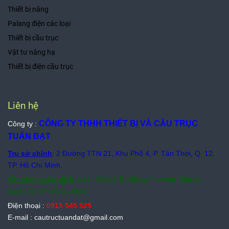
Thiết bị nâng
Palang điện các loại
Thiết bị cầu trục
Vật tư nâng hạ
Thiết bị điện cầu trục
Liên hệ
CÔNG TY THHH THIẾT BỊ VÀ CẦU TRỤC
Công ty :
TUẤN ĐẠT
Trụ sở chính
: 2 Đường TTN 21, Khu Phố 4, P. Tân Thới, Q. 12,
TP. Hồ Chí Minh.
Văn phòng giao dịch
: A34 - A35 Lê Thị Riêng, Phường Thới An,
Quận 12, TP. Hồ Chí Minh.
Điện thoại :
0915 545 525
E-mail : cautructuandat@gmail.com