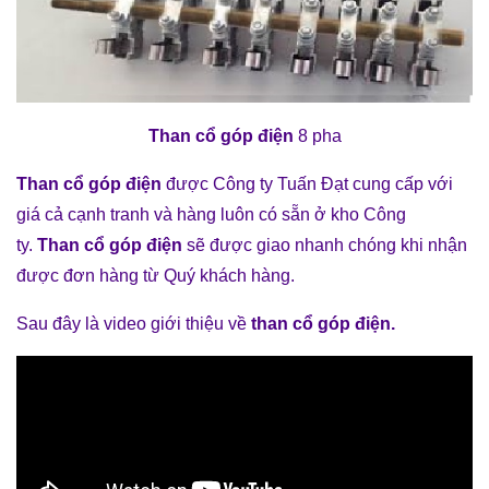
Than cổ góp điện
8 pha
Than cổ góp điện
được Công ty Tuấn Đạt cung cấp với
giá cả cạnh tranh và hàng luôn có sẵn ở kho Công
ty.
Than cổ góp điện
sẽ được giao nhanh chóng khi nhận
được đơn hàng từ Quý khách hàng.
Sau đây là video giới thiệu về
than cổ góp điện
.