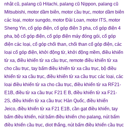
nhật cũ
,
palang cũ Hitachi
,
palang cũ Nippon
,
palang cũ
Mitsubishi
,
motor dầm biên
,
motor cầu trục
,
motor dầm biên
các loại
,
motor sungdo
,
motor Đài Loan
,
motor ITS
,
motor
Sheng Yin
,
cổ góp điện
,
cổ góp điện 3 pha
,
cổ góp điện 4
pha
,
bộ cổ góp điện
,
cổ góp điện máy đóng gói
,
cổ góp
điện các loại
,
cổ góp chổi than
,
chổi than cổ góp điện
,
các
loại cổ góp điện
,
khởi động từ
,
khởi động mềm
,
điều khiển
từ xa
,
điều khiển từ xa cầu trục
,
remote điều khiển từ xa
cho cầu trục
,
tay bấm điều khiển từ xa cầu trục
,
bộ điều
khiển từ xa cầu trục
,
điều khiển từ xa cầu trục các loại
,
các
loại điều khiển từ xa cho cầu trục
,
điều khiển từ xa RF21-
E1B
,
điều từ xa cầu trục F21 E B
,
điều khiển từ xa F21-
2S
,
điều khiển từ xa cầu truc Hàn Quốc
,
điều khiển
Jeico
,
điều khiển từ xa F21 E1B
,
cần gạt điều khiển
,
tay
bấm điều khiển
,
nút bấm điều khiển cho palang
,
nút bấm
điều khiển cầu trục
,
diot thắng
,
nút bấm điều khiển cầu trục