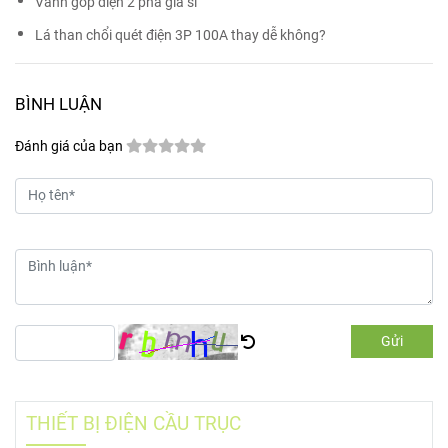
Vành góp điện 2 pha giá sĩ
Lá than chổi quét điện 3P 100A thay dễ không?
BÌNH LUẬN
Đánh giá của bạn
Gửi
THIẾT BỊ ĐIỆN CẦU TRỤC