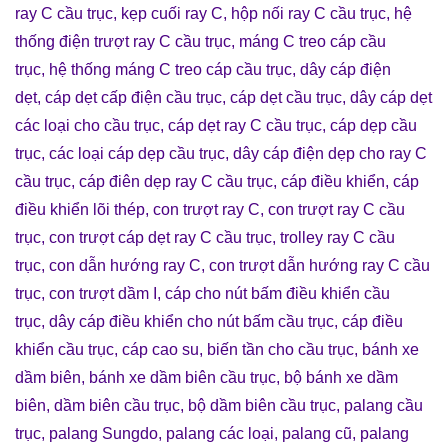
ray C cầu trục
,
kẹp cuối ray C
,
hộp nối ray C cầu trục
,
hệ
thống điện trượt ray C cầu trục
,
máng C treo cáp cầu
trục
,
hệ thống máng C treo cáp cầu trục
,
dây cáp điện
dẹt
,
cáp dẹt cấp điện cầu trục
,
cáp dẹt cầu trục
,
dây cáp dẹt
các loại cho cầu trục
,
cáp dẹt ray C cầu trục
,
cáp dẹp cầu
trục
,
các loại cáp dẹp cầu trục
,
dây cáp điện dẹp cho ray C
cầu trục
,
cáp điên dẹp ray C cầu trục
,
cáp điều khiển
,
cáp
điều khiển lõi thép
,
con trượt ray C
,
con trượt ray C cầu
trục
,
con trượt cáp dẹt ray C cầu trục
,
trolley ray C cầu
trục
,
con dẫn hướng ray C
,
con trượt dẫn hướng ray C cầu
trục
,
con trượt dầm I
,
cáp cho nút bấm điều khiển cầu
trục
,
dây cáp điều khiển cho nút bấm cầu trục
,
cáp điều
khiển cầu trục
,
cáp cao su
,
biến tần cho cầu trục
,
bánh xe
dầm biên
,
bánh xe dầm biên cầu trục
,
bộ bánh xe dầm
biên
,
dầm biên cầu trục
,
bộ dầm biên cầu trục
,
palang cầu
trục
,
palang Sungdo
,
palang các loại
,
palang cũ
,
palang