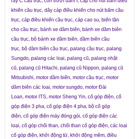
ray C cầu trục
,
con trượt dầm I
,
cáp cho nút bấm điều
khiển cầu trục
,
dây cáp điều khiển cho nút bấm cầu
trục
,
cáp điều khiển cầu trục
,
cáp cao su
,
biến tần
cho cầu trục
,
bánh xe dầm biên
,
bánh xe dầm biên
cầu trục
,
bộ bánh xe dầm biên
,
dầm biên cầu
trục
,
bộ dầm biên cầu trục
,
palang cầu trục
,
palang
Sungdo
,
palang các loại
,
palang cũ
,
palang nhật
cũ
,
palang cũ Hitachi
,
palang cũ Nippon
,
palang cũ
Mitsubishi
,
motor dầm biên
,
motor cầu trục
,
motor
dầm biên các loại
,
motor sungdo
,
motor Đài
Loan
,
motor ITS
,
motor Sheng Yin
,
cổ góp điện
,
cổ
góp điện 3 pha
,
cổ góp điện 4 pha
,
bộ cổ góp
điện
,
cổ góp điện máy đóng gói
,
cổ góp điện các
loại
,
cổ góp chổi than
,
chổi than cổ góp điện
,
các loại
cổ góp điện
,
khởi động từ
,
khởi động mềm
,
điều