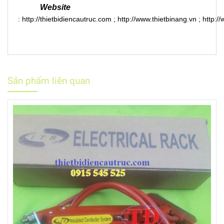
Website
:
http://thietbidiencautruc.com
;
http://www.thietbinang.vn
;
http:/
Sản phẩm liên quan