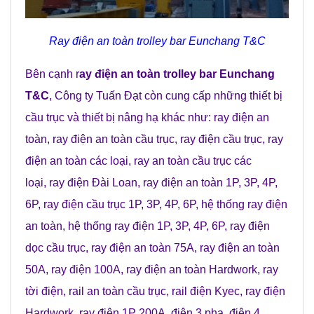
Ray điện an toàn trolley bar Eunchang T&C
Bên cạnh r
ay điện an toàn trolley bar Eunchang
T&C
,
Công ty Tuấn Đạt
còn cung cấp những
thiết bị
cầu trục
và
thiết bị nâng hạ
khác như:
ray điện an
toàn
,
ray điện an toàn cầu trục
,
ray điện cầu trục
,
ray
điện an toàn các loại
,
ray an toàn cầu trục các
loại
,
ray điện Đài Loan
,
ray điện an toàn 1P, 3P, 4P,
6P
,
ray điện cầu trục 1P, 3P, 4P, 6P
,
hệ thống ray điện
an toàn
,
hệ thống ray điện 1P, 3P, 4P, 6P
,
ray điện
dọc cầu trục
,
ray điện an toàn 75A
,
ray điện an toàn
50A
, r
ay điện 100A
,
ray điện an toàn Hardwork
,
ray
tời điện
,
rail an toàn cầu trục
,
rail điện Kyec
,
ray điện
Hardwork
,
ray điện 1P 200A
,
điện 3 pha
,
điện 4