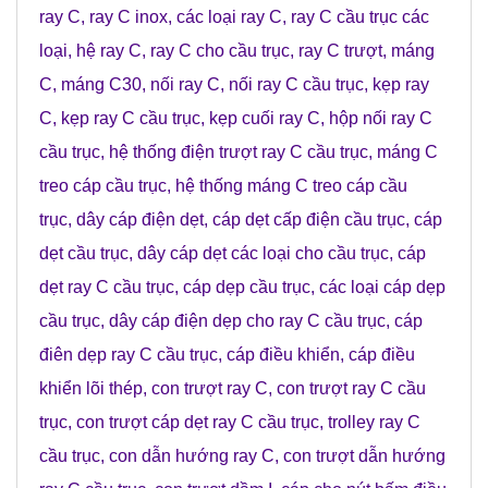
ray C
,
ray C inox
,
các loại ray C
,
ray C cầu trục các
loại
,
hệ ray C
,
ray C cho cầu trục
,
ray C trượt
,
máng
C
,
máng C30
,
nối ray C
,
nối ray C cầu trục
,
kẹp ray
C
,
kẹp ray C cầu trục
,
kẹp cuối ray C
,
hộp nối ray C
cầu trục
,
hệ thống điện trượt ray C cầu trục
,
máng C
treo cáp cầu trục
,
hệ thống máng C treo cáp cầu
trục
,
dây cáp điện dẹt
,
cáp dẹt cấp điện cầu trục
,
cáp
dẹt cầu trục
,
dây cáp dẹt các loại cho cầu trục
,
cáp
dẹt ray C cầu trục
,
cáp dẹp cầu trục
,
các loại cáp dẹp
cầu trục
,
dây cáp điện dẹp cho ray C cầu trục
,
cáp
điên dẹp ray C cầu trục
,
cáp điều khiển
,
cáp điều
khiển lõi thép
,
con trượt ray C
,
con trượt ray C cầu
trục
,
con trượt cáp dẹt ray C cầu trục
,
trolley ray C
cầu trục
,
con dẫn hướng ray C
,
con trượt dẫn hướng