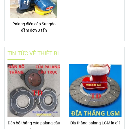
Palang điện cáp Sungdo
dầm đơn 3 tấn
TIN TỨC VỀ THIẾT BỊ
Dán bố thắng của palang cầu
Đĩa thắng palang LGM là gì?