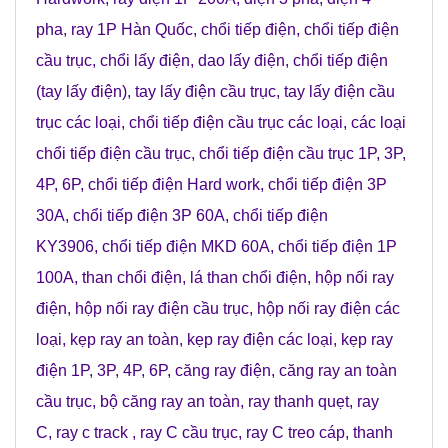
pha
,
ray 1P Hàn Quốc
,
chổi tiếp điện
,
chổi tiếp điện
cầu trục
,
chổi lấy điện
,
dao lấy điện
,
chổi tiếp điện
(tay lấy điện)
,
tay lấy điện cầu trục
,
tay lấy điện cầu
trục các loại
,
chổi tiếp điện cầu trục các loại
,
các loại
chổi tiếp điện cầu trục
,
chổi tiếp điện cầu trục 1P, 3P,
4P, 6P
,
chổi tiếp điện Hard work
,
chổi tiếp điện 3P
30A
,
chổi tiếp điện 3P 60A
,
chổi tiếp điện
KY3906
,
chổi tiếp điện MKD 60A
,
chổi tiếp điện 1P
100A
,
than chổi điện
,
lá than chổi điện
,
hộp nối ray
điện
,
hộp nối ray điện cầu trục
,
hộp nối ray điện các
loại
,
kẹp ray an toàn
,
kẹp ray điện các loại
,
kẹp ray
điện 1P, 3P, 4P, 6P
,
căng ray điện
,
căng ray an toàn
cầu trục
,
bộ căng ray an toàn
,
ray thanh quẹt
,
ray
C
,
ray c track
,
ray C cầu trục
,
ray C treo cáp
,
thanh