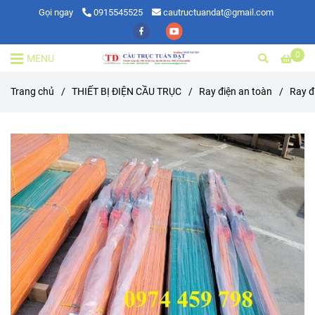
Gọi ngay
0915545525
cautructuandat@gmail.com
0
MENU
Trang chủ
/
THIẾT BỊ ĐIỆN CẦU TRỤC
/
Ray điện an toàn
/
Ray đ