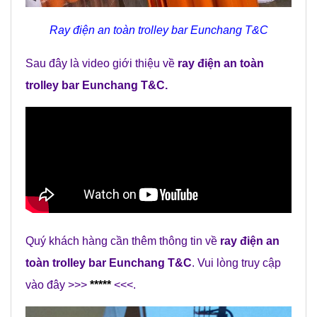
Ray điện an toàn trolley bar Eunchang T&C
Sau đây là video giới thiệu về
ray điện an toàn
trolley bar Eunchang T&C
.
Quý khách hàng cần thêm thông tin về
ray điện an
toàn trolley bar Eunchang T&C
. Vui lòng truy cập
vào đây >>>
*****
<<<.