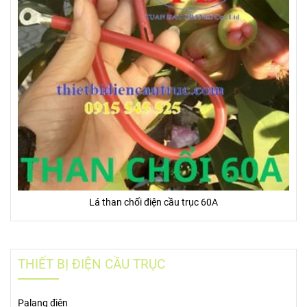
Lá than chối điện cầu trục 60A
THIẾT BỊ ĐIỆN CẦU TRỤC
Palang điện