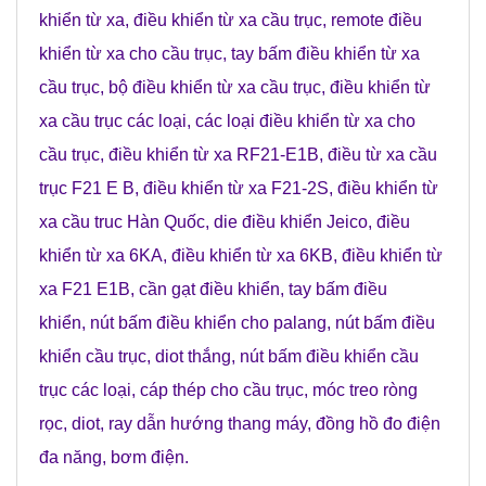
khiển từ xa
,
điều khiển từ xa cầu trục
,
remote điều
khiển từ xa cho cầu trục
,
tay bấm điều khiển từ xa
cầu trục
,
bộ điều khiển từ xa cầu trục
,
điều khiển từ
xa cầu trục các loại
,
các loại điều khiển từ xa cho
cầu trục
,
điều khiển từ xa RF21-E1B
,
điều từ xa cầu
trục F21 E B
,
điều khiển từ xa F21-2S
,
điều khiển từ
xa cầu truc Hàn Quốc
, die
điều khiển Jeico
,
điều
khiển từ xa 6KA
,
điều khiển từ xa 6KB
,
điều khiển từ
xa F21 E1B
,
cần gạt điều khiển
,
tay bấm điều
khiển
,
nút bấm điều khiển cho palang
,
nút bấm điều
khiển cầu trục
,
diot thắng
,
nút bấm điều khiển cầu
trục các loại
,
cáp thép cho cầu trục
,
móc treo ròng
rọc
,
diot
,
ray dẫn hướng thang máy
,
đồng hồ đo điện
đa năng
,
bơm điện
.