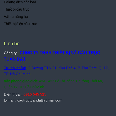
Palang điện các loại
Thiết bị cầu trục
Vật tư nâng hạ
Thiết bị điện cầu trục
Liên hệ
CÔNG TY THHH THIẾT BỊ VÀ CẦU TRỤC
Công ty :
TUẤN ĐẠT
Trụ sở chính
: 2 Đường TTN 21, Khu Phố 4, P. Tân Thới, Q. 12,
TP. Hồ Chí Minh.
Văn phòng giao dịch
: A34 - A35 Lê Thị Riêng, Phường Thới An,
Quận 12, TP. Hồ Chí Minh.
Điện thoại :
0915 545 525
E-mail : cautructuandat@gmail.com