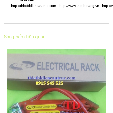
:
http://thietbidiencautruc.com
;
http://www.thietbinang.vn
;
http:/
Sản phẩm liên quan