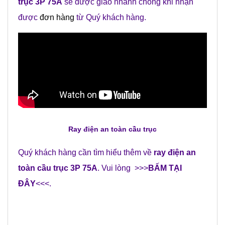
trục 3P 75A
sẽ được giao nhanh chóng khi nhận
được
đơn hàng
từ Quý khách hàng.
Ray điện an toàn cầu trục
Quý khách hàng cần tìm hiểu thêm về
ray điện an
toàn cầu trục 3P 75A
. Vui lòng >>>
BẤM TẠI
ĐÂY
<<<.