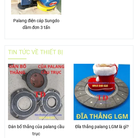
Palang điện cáp Sungdo
dầm đơn 3 tấn
TIN TỨC VỀ THIẾT BỊ
Dán bố thắng của palang cầu
Đĩa thắng palang LGM là gì?
trục