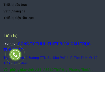
Thiết bị cầu trục
Vật tư nâng hạ
Thiết bị điện cầu trục
Liên hệ
CÔNG TY THHH THIẾT BỊ VÀ CẦU TRỤC
Công ty :
TUẤN ĐẠT
Trụ sở chính
: 2 Đường TTN 21, Khu Phố 4, P. Tân Thới, Q. 12,
TP. Hồ Chí Minh.
Văn phòng giao dịch
: A34 - A35 Lê Thị Riêng, Phường Thới An,
Quận 12, TP. Hồ Chí Minh.
Điện thoại :
0915 545 525
E-mail : cautructuandat@gmail.com