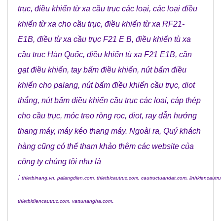
trục
,
điều khiển từ xa cầu trục các loại
,
các loại điều
khiển từ xa cho cầu trục
,
điều khiển từ xa RF21-
E1B
,
điều từ xa cầu trục F21 E B
,
điều khiển tù xa
cầu truc Hàn Quốc
,
điều khiển tù xa F21 E1B
,
cần
gạt điều khiển
,
tay bấm điều khiển
,
nút bấm điều
khiển cho palang
,
nút bấm điều khiển cầu trục
,
diot
thắng
,
nút bấm điều khiển cầu trục các loại
,
cáp thép
cho cầu trục
,
móc treo ròng rọc
,
diot
,
ray dẫn hướng
thang máy
,
máy kéo thang máy
.
Ngoài ra, Quý khách
hàng cũng có thể tham khảo thêm các website của
công ty chúng tôi như là
:
thietbinang.vn
,
palangdien.com
,
thietbicautruc.com
,
cautructuandat.com
,
linhkiencautr
.
thietbidiencautruc.com
,
vattunangha.com