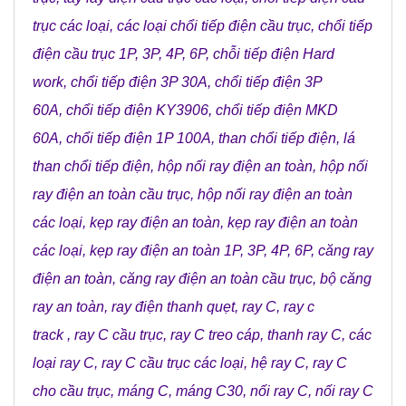
trục các loại
,
các loại chổi tiếp điện cầu trục
,
chổi tiếp
điện cầu trục 1P, 3P, 4P, 6P
,
chỗi tiếp điện Hard
work
,
chổi tiếp điện 3P 30A
,
chổi tiếp điện 3P
60A
,
chổi tiếp điện KY3906
,
chổi tiếp điện MKD
60A
,
chổi tiếp điện 1P 100A
,
than chổi tiếp điện
,
lá
than chổi tiếp điện
,
hộp nối ray điện an toàn
,
hộp nối
ray điện an toàn cầu trục
,
hộp nối ray điện an toàn
các loại
,
kẹp ray điện an toàn
,
kẹp ray điện an toàn
các loại
,
kẹp ray điện an toàn 1P, 3P, 4P, 6P
,
căng ray
điện an toàn
,
căng ray điện an toàn cầu trục
,
bộ căng
ray an toàn
,
ray điện thanh quẹt
,
ray C
,
ray c
track
,
ray C cầu trục
,
ray C treo cáp
,
thanh ray C
,
các
loại ray C
,
ray C cầu trục các loại
,
hệ ray C
,
ray C
cho cầu trục
,
máng C
,
máng C30
,
nối ray C
,
nối ray C