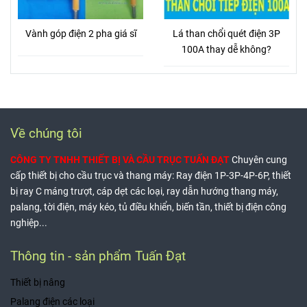
Vành góp điện 2 pha giá sĩ
Lá than chổi quét điện 3P
100A thay dễ không?
Về chúng tôi
CÔNG TY TNHH THIẾT BỊ VÀ CẦU TRỤC TUẤN ĐẠT
Chuyên cung
cấp thiết bị cho cầu trục và thang máy: Ray điện 1P-3P-4P-6P, thiết
bị ray C máng trượt, cáp dẹt các loại, ray dẫn hướng thang máy,
palang, tời điện, máy kéo, tủ điều khiển, biến tần, thiết bị điện công
nghiệp...
Thông tin - sản phẩm Tuấn Đạt
Thiết bị nâng
Palang điện các loại