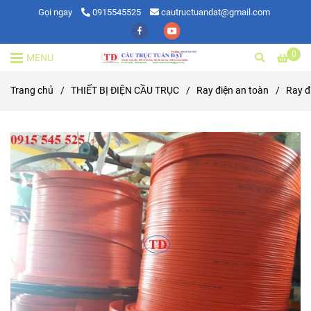
Gọi ngay
0915545525
cautructuandat@gmail.com
0
MENU
Trang chủ
/
THIẾT BỊ ĐIỆN CẦU TRỤC
/
Ray điện an toàn
/
Ray đ