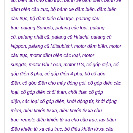
su
,
biến tần cho cầu trục
,
bánh xe dầm biên
,
bánh xe
dầm biên cầu trục
,
bộ bánh xe dầm biên
,
dầm biên
cầu trục
,
bộ dầm biên cầu trục
,
palang cầu
trục
,
palang Sungdo
,
palang các loại
,
palang
cũ
,
palang nhật cũ
,
palang cũ Hitachi
,
palang cũ
Nippon
,
palang cũ Mitsubishi
,
motor dầm biên
,
motor
cầu trục
,
motor dầm biên các loại
,
motor
sungdo
,
motor Đài Loan
,
motor ITS
,
cổ góp điện
,
cổ
góp điện 3 pha
,
cổ góp điện 4 pha
,
bộ cổ góp
điện
,
cổ góp điện cho máy đóng gói
,
cổ góp điện các
loại
,
cổ góp điện chổi than
,
chổi than cổ góp
điện
,
các loại cổ góp điện
,
khởi động từ
,
khởi động
mềm
,
điều khiển từ xa
,
điều khiển từ xa cầu
trục
,
remote điều khiển từ xa cho cầu trục
,
tay bấm
điều khiển từ xa cầu trục
,
bộ điều khiển từ xa cầu