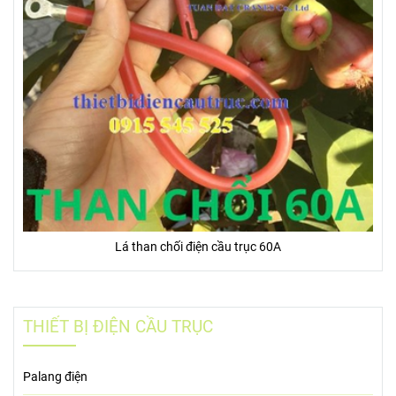
Lá than chối điện cầu trục 60A
THIẾT BỊ ĐIỆN CẦU TRỤC
Palang điện