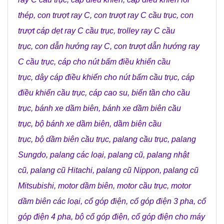
thép
,
con trượt ray C
,
con trượt ray C cầu trục
,
con
trượt cáp dẹt ray C cầu trục
,
trolley ray C cầu
trục
,
con dẫn hướng ray C
,
con trượt dẫn hướng ray
C cầu trục
,
cáp cho nút bấm điều khiển cầu
trục
,
dây cáp điều khiển cho nút bấm cầu trục
,
cáp
điều khiển cầu trục
,
cáp cao su
,
biến tần cho cầu
trục
,
bánh xe dầm biên
,
bánh xe dầm biên cầu
trục
,
bộ bánh xe dầm biên
,
dầm biên cầu
trục
,
bộ dầm biên cầu trục
,
palang cầu trục
,
palang
Sungdo
,
palang các loại
,
palang cũ
,
palang nhật
cũ
,
palang cũ Hitachi
,
palang cũ Nippon
,
palang cũ
Mitsubishi
,
motor dầm biên
,
motor cầu trục
,
motor
dầm biên các loại
,
cổ góp điện
,
cổ góp điện 3 pha
,
cổ
góp điện 4 pha
,
bộ cổ góp điện
,
cổ góp điện cho máy