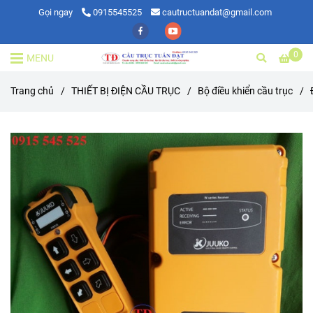
Gọi ngay
0915545525
cautructuandat@gmail.com
0
MENU
Trang chủ
/
THIẾT BỊ ĐIỆN CẦU TRỤC
/
Bộ điều khiển cầu trục
/