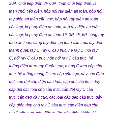
30A
,
chổi tiếp điện 3P 60A
,
than chổi tiếp điện
,
lá
than chổi tiếp điện
,
hộp nối ray điện an toàn
,
hộp nối
ray điện an toàn cầu trục
,
hộp nối ray điện an toàn
các loại
,
kẹp ray điện an toàn
,
kẹp ray điện an toàn
các loại
,
kẹp ray điện an toàn 1P, 3P, 4P, 6P
,
căng ray
điện an toàn
,
căng ray điện an toàn cầu trục
,
ray điện
thanh quẹt
,
ray C
,
ray C cầu trục
,
hệ ray C
,
nối ray
C
,
nối ray C cầu trục
,
hộp nối ray C cầu trục
,
hệ
thống điện trượt ray C cầu trục
,
máng C treo cáp cầu
trục
,
hệ thống máng C treo cáp cầu trục
,
dây cáp điện
dẹt
,
cáp dẹt cấp điện cầu trục
,
cáp dẹt cầu trục
,
dây
cáp dẹt các loại cho cầu trục
,
cáp dẹt ray C cầu
trục
,
cáp dẹp cầu trục
,
các loại cáp dẹp cầu trục
,
dây
cáp điện dẹp cho ray C cầu trục
,
cáp điên dẹp cho
ray C cầu trục
,
cáp điều khiển
,
cáp điều khiển lõi