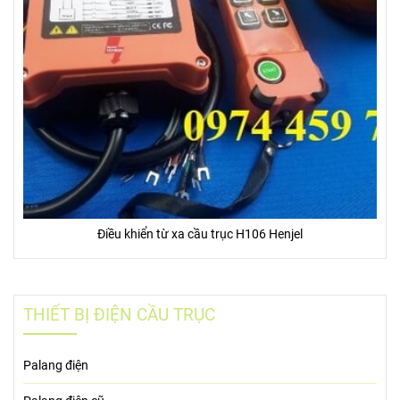
Điều khiển từ xa cầu trục H106 Henjel
THIẾT BỊ ĐIỆN CẦU TRỤC
Palang điện