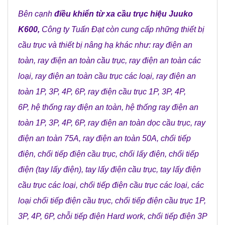
Bên cạnh
điều khiển từ xa cầu trục hiệu Juuko
K600,
Công ty Tuấn Đạt
còn cung cấp những
thiết bị
cầu trục
và
thiết bị nâng hạ
khác như:
ray điện an
toàn
,
ray điện an toàn cầu trục
,
ray điện an toàn các
loại
,
ray điện an toàn cầu trục các loại
,
ray điện an
toàn 1P, 3P, 4P, 6P
,
ray điện cầu trục 1P, 3P, 4P,
6P
,
hệ thống ray điện an toàn
,
hệ thống ray điện an
toàn 1P, 3P, 4P, 6P
,
ray điện an toàn dọc cầu trục
,
ray
điện an toàn 75A
,
ray điện an toàn 50A
,
chổi tiếp
điện
,
chổi tiếp điện cầu trục
,
chổi lấy điện
,
chổi tiếp
điện (tay lấy điện)
,
tay lấy điện cầu trục
,
tay lấy điện
cầu trục các loại
,
chổi tiếp điện cầu trục các loại
,
các
loại chổi tiếp điện cầu trục
,
chổi tiếp điện cầu trục 1P,
3P, 4P, 6P
,
chỗi tiếp điện Hard work
,
chổi tiếp điện 3P