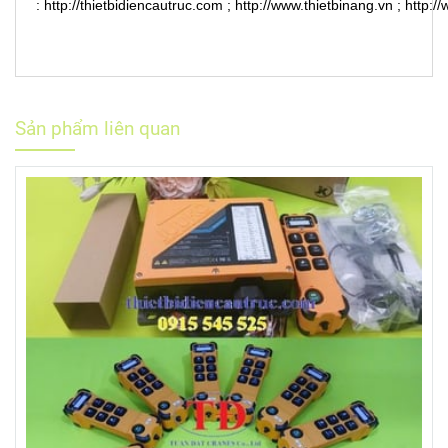
:
http://thietbidiencautruc.com
;
http://www.thietbinang.vn
;
http:/
Sản phẩm liên quan