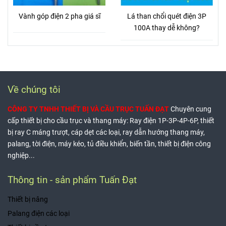
Vành góp điện 2 pha giá sĩ
Lá than chổi quét điện 3P
100A thay dễ không?
Về chúng tôi
CÔNG TY TNHH THIẾT BỊ VÀ CẦU TRỤC TUẤN ĐẠT
Chuyên cung
cấp thiết bị cho cầu trục và thang máy: Ray điện 1P-3P-4P-6P, thiết
bị ray C máng trượt, cáp dẹt các loại, ray dẫn hướng thang máy,
palang, tời điện, máy kéo, tủ điều khiển, biến tần, thiết bị điện công
nghiệp...
Thông tin - sản phẩm Tuấn Đạt
Thiết bị nâng
Palang điện các loại