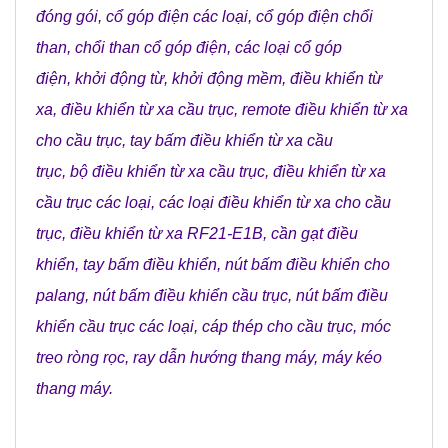
đóng gói
,
cổ góp điện các loại
,
cổ góp điện chổi
than
,
chổi than cổ góp điện
,
các loại cổ góp
điện
,
khởi động từ
,
khởi động mềm
,
điều khiển từ
xa
,
điều khiển từ xa cầu trục
,
remote điều khiển từ xa
cho cầu trục
,
tay bấm điều khiển từ xa cầu
trục
,
bộ điều khiển từ xa cầu trục
,
điều khiển từ xa
cầu trục các loại
,
các loại điều khiển từ xa cho cầu
trục
,
điều khiển từ xa RF21-E1B
,
cần gạt điều
khiển
,
tay bấm điều khiển
,
nút bấm điều khiển cho
palang
,
nút bấm điều khiển cầu trục
,
nút bấm điều
khiển cầu trục các loại
,
cáp thép cho cầu trục
,
móc
treo ròng rọc
,
ray dẫn hướng thang máy
,
máy kéo
thang máy
.