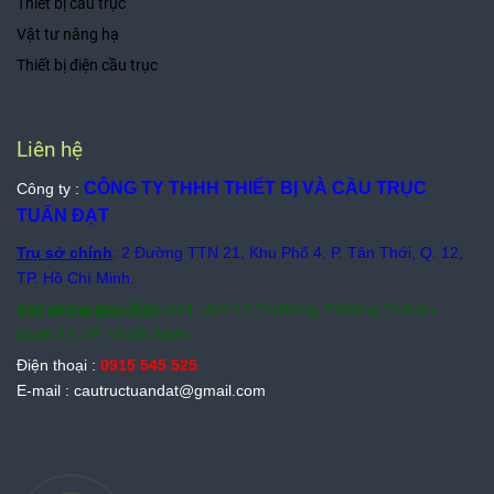
Thiết bị cầu trục
Vật tư nâng hạ
Thiết bị điện cầu trục
Liên hệ
CÔNG TY THHH THIẾT BỊ VÀ CẦU TRỤC
Công ty :
TUẤN ĐẠT
Trụ sở chính
: 2 Đường TTN 21, Khu Phố 4, P. Tân Thới, Q. 12,
TP. Hồ Chí Minh.
Văn phòng giao dịch
: A34 - A35 Lê Thị Riêng, Phường Thới An,
Quận 12, TP. Hồ Chí Minh.
Điện thoại :
0915 545 525
E-mail : cautructuandat@gmail.com