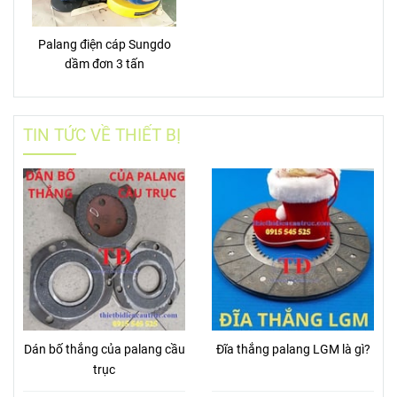
Palang điện cáp Sungdo
dầm đơn 3 tấn
TIN TỨC VỀ THIẾT BỊ
Dán bố thắng của palang cầu
Đĩa thắng palang LGM là gì?
trục