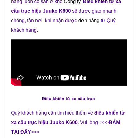
hàng luôn có sẵn ở kho
Công ty
.
Điều khiển từ xa
cầu trục hiệu Juuko K600
sẽ được giao nhanh
chóng, tận nơi khi nhận được
đơn hàng
từ Quý
khách hàng.
Điều khiển từ xa cầu trục
Quý khách hàng cần tìm hiểu thêm về
điều khiển từ
xa cầu trục hiệu Juuko K600
. Vui lòng >>>
BẤM
TẠI ĐÂY
<<<