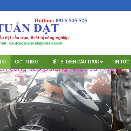
CHỦ
GIỚI THIỆU
THIẾT BỊ ĐIỆN CẦU TRỤC
TIN TỨC