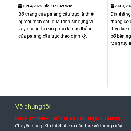
13/04/2025
|
997 Lượt xem
20/01/20
Bố thắng của palang cầu trục là thiết
Đĩa thắng
bị mài mòn sau quá trình sử dụng vì
thắng có 
vậy chúng ta cần phải dán bố thắng
theo kích
của palang cầu trục theo định kỳ.
bố bên ngo
răng tùy 
Về chúng tôi
CÔNG TY TNHH THIẾT BỊ VÀ CẦU TRỤC TUẤN ĐẠT
Chuyên cung cấp thiết bị cho cầu trục và thang máy: