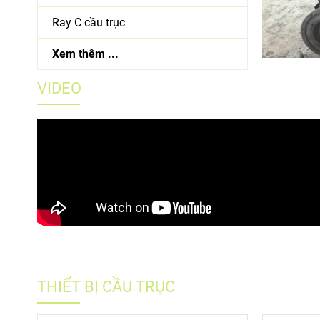
Ray C cầu trục
Xem thêm ...
VIDEO
THIẾT BỊ CẦU TRỤC