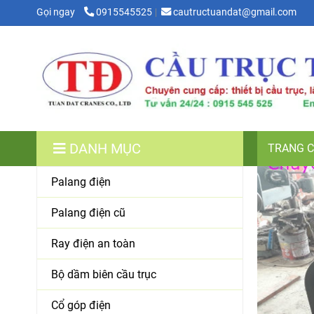
Gọi ngay
0915545525
cautructuandat@gmail.com
DANH MỤC
TRANG 
Palang điện
Palang điện cũ
Ray điện an toàn
Bộ dầm biên cầu trục
Cổ góp điện