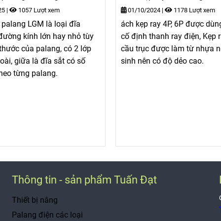
25
|
1057 Lượt xem
01/10/2024
|
1178 Lượt xem
 palang LGM là loại đĩa
ách kẹp ray 4P, 6P được dùng
đường kính lớn hay nhỏ tùy
cố định thanh ray điện, Kẹp 
 thước của palang, có 2 lớp
cầu trục được làm từ nhựa 
ài, giữa là đĩa sắt có số
sinh nên có độ dẻo cao.
theo từng palang.
Thông tin - sản phẩm Tuấn Đạt
Thiết bị nâng
Palang điện các loại