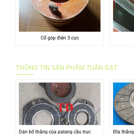
Cổ góp điện 3 cực
THÔNG TIN SẢN PHẨM TUẤN ĐẠT
Dán bố thắng của palang cầu trục
Đĩa thắng