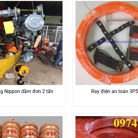
g Nippon dầm đơn 2 tấn
Ray điện an toàn 3P